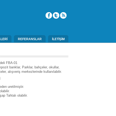
LERİ
REFERANSLAR
İLETİŞİM
deli FBA-01
it banklar, Parklar, bahçeler, okullar,
teler, alışveriş merkezlerinde kullanılabilir.
;
n uretilmiştir.
abilir.
 Tahtalı olabilir.