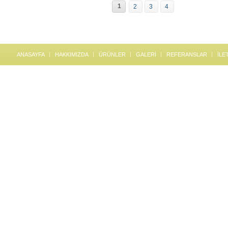
1
2
3
4
ANASAYFA
HAKKIMIZDA
ÜRÜNLER
GALERİ
REFERANSLAR
İLE