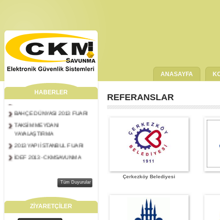
ANASAYFA
K
HABERLER
REFERANSLAR
2013 İSTANBUL YAPI FUARI
BAHÇE DÜNYASI 2013 FUARI
TAKSİM MEYDANI
YAYALAŞTIRMA
2013 YAPI İSTANBUL FUARI
İDEF 2013 -CKMSAVUNMA
Çerkezköy Belediyesi
Tüm Duyurular
ZİYARETÇİLER